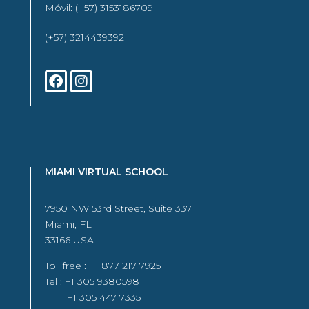
Móvil: (+57) 3153186709
(+57) 3214439392
MIAMI VIRTUAL SCHOOL
7950 NW 53rd Street, Suite 337
Miami, FL
33166 USA
Toll free : +1 877 217 7925
Tel : +1 305 9380598
+1 305 447 7335