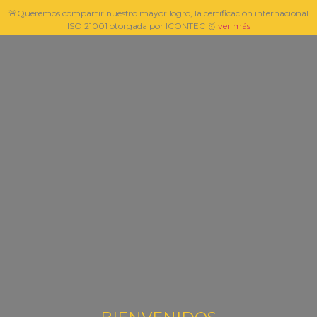
🚨Queremos compartir nuestro mayor logro, la certificación internacional
ISO 21001 otorgada por ICONTEC 🥇
ver más