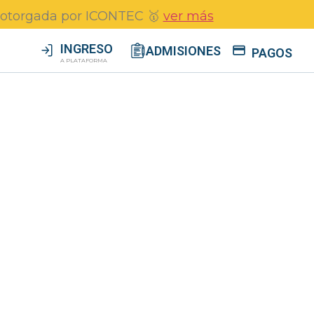
01 otorgada por ICONTEC 🥇
ver más
INGRESO
ADMISIONES
PAGOS
A PLATAFORMA