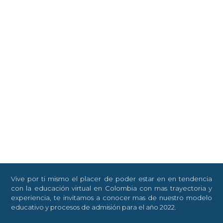
Vive por ti mismo el placer de poder estar en en tendencia
con la educación virtual en Colombia con mas trayectoria y
experiencia, te invitamos a conocer mas de nuestro modelo
educativo y procesos de admisión para el año 2022.