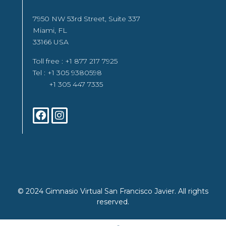
7950 NW 53rd Street, Suite 337
Miami, FL
33166 USA
Toll free : +1 877 217 7925
Tel : +1 305 9380598
+1 305 447 7335
© 2024 Gimnasio Virtual San Francisco Javier. All rights
reserved.