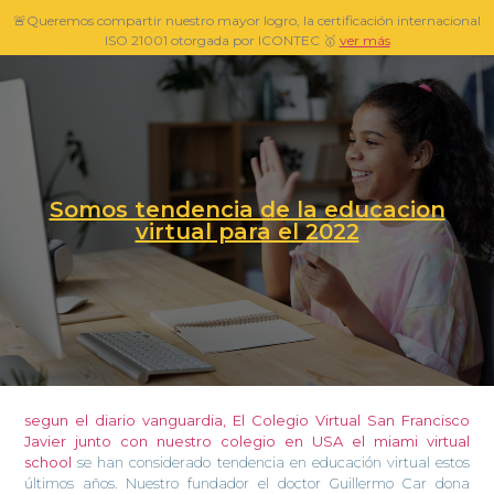
🚨Queremos compartir nuestro mayor logro, la certificación internacional
ISO 21001 otorgada por ICONTEC 🥇
ver más
Somos tendencia de la educacion
virtual para el 2022
segun el diario vanguardia, El Colegio Virtual San Francisco
Javier junto con nuestro colegio en USA el miami virtual
school
se han considerado tendencia en educación virtual estos
últimos años. Nuestro fundador el doctor Guillermo Car dona